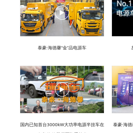
泰豪·海德馨“金”品电源车
国内已知首台3000kW大功率电源半挂车在
泰豪·海