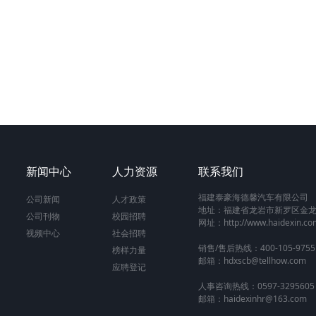
新闻中心
人力资源
联系我们
福建泰豪海德馨汽车有限公司
公司新闻
人才政策
地址：福建省龙岩市新罗区金龙
公司刊物
校园招聘
网址：http://www.haidexin.co
视频中心
社会招聘
销售/售后热线：400-105-9755
榜样力量
邮箱：hdxscb@tellhow.com
应聘登记
人事咨询热线：0597-3295605
邮箱：haidexinhr@163.com