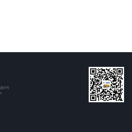
路9号
m