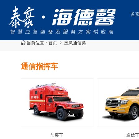
首
当前位置：
首页
应急通信类


通信指挥车
前突车
通信