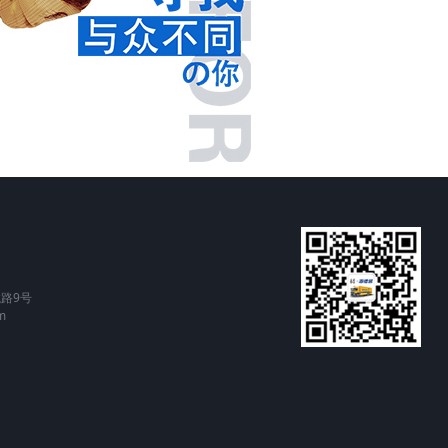
路9号
m