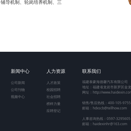
一辅导机制、轮岗培养机制、三
新闻中心
人力资源
联系我们
福建泰豪海德馨汽车有限公司
公司新闻
人才政策
地址：福建省龙岩市新罗区金龙
公司刊物
校园招聘
网址：http://www.haidexin.co
视频中心
社会招聘
销售/售后热线：400-105-9755
榜样力量
邮箱：hdxscb@tellhow.com
应聘登记
人事咨询热线：0597-3295605
邮箱：haidexinhr@163.com