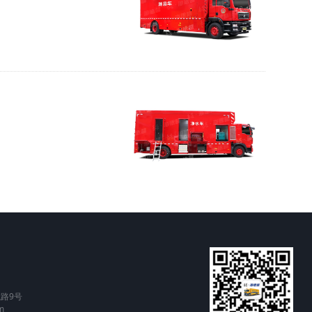
路9号
m