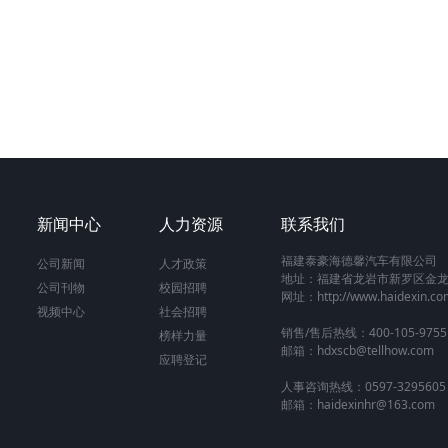
新闻中心
人力资源
联系我们
福建泰豪海德馨汽车有限公司
公司新闻
人才政策
地址：福建省龙岩市新罗区金龙
公司刊物
校园招聘
网址：http://www.haidexin.co
视频中心
社会招聘
销售/售后热线：400-105-9755
榜样力量
邮箱：hdxscb@tellhow.com
应聘登记
人事咨询热线：0597-3295605
邮箱：haidexinhr@163.com