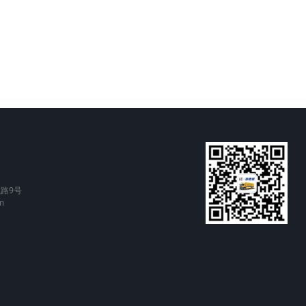
路9号
m